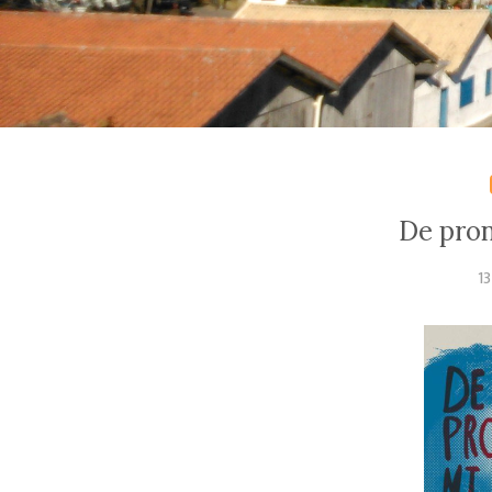
De pron
1