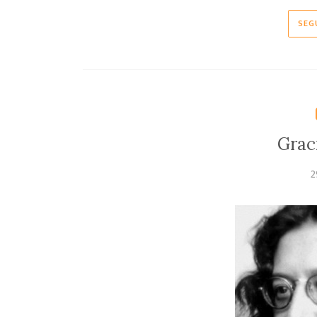
SEG
Grac
2