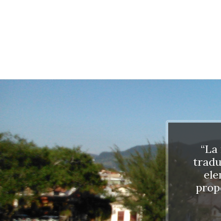
“La 
tradu
ele
prop