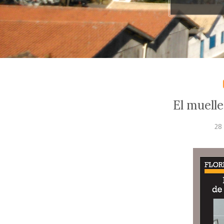
El muell
28