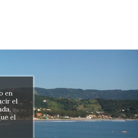
do en
cir el
ada,
ue el